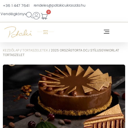
+36 1 447 7641
rendeles@patakicukraszda.hu
0
Vendégkönyv
KEZDŐLAP
/
TORTASZELETEK
/ 2025 ORSZÁGTORTA DCJ STÍLUSGYAKORLAT
TORTASZELET