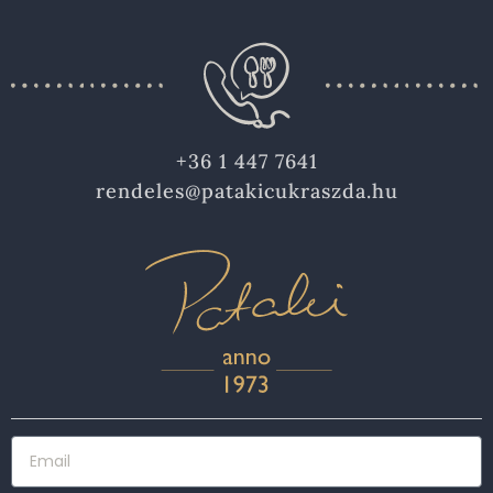
+36 1 447 7641
rendeles@patakicukraszda.hu