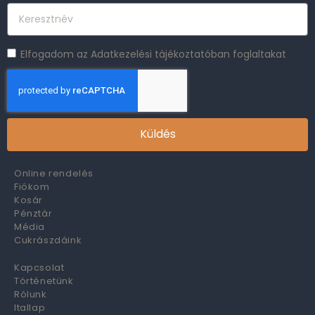
Elfogadom az Adatkezelési tájékoztatóban foglaltakat
Küldés
Online rendelés
Fiókom
Kosár
Pénztár
Média
Cukrászdáink
Kapcsolat
Történetünk
Rólunk
Itallap