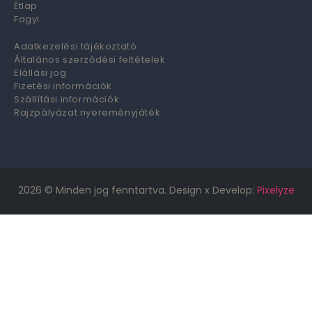
Étlap
Fagyi
Adatkezelési tájékoztató
Általános szerződési feltételek
Elállási jog
Fizetési információk
Szállítási információk
Rajzpályázat nyereményjáték
2026
© Minden jog fenntartva. Design x Develop:
Pixelyze