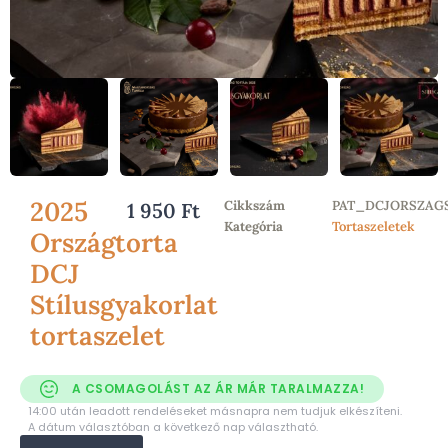
2025
Cikkszám
PAT_DCJORSZAG
1 950
Ft
Kategória
Tortaszeletek
Országtorta
DCJ
Stílusgyakorlat
tortaszelet
A CSOMAGOLÁST AZ ÁR MÁR TARALMAZZA!
14:00 után leadott rendeléseket másnapra nem tudjuk elkészíteni.
A dátum választóban a következő nap választható.