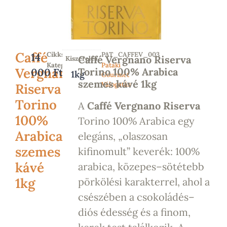
Caffé
Cikkszám
PAT_CAFFEV_003
14
Caffé Vergnano Riserva
Kiszerelés
Kategória
Pataki
Vergnano
Torino 100% Arabica
000
Ft
1kg
Gourmet
szemes kávé 1kg
Válogatás
Riserva
Torino
A
Caffé Vergnano Riserva
100%
Torino 100% Arabica egy
Arabica
elegáns, „olaszosan
szemes
kifinomult” keverék: 100%
kávé
arabica, közepes–sötétebb
1kg
pörkölési karakterrel, ahol a
csészében a csokoládés–
diós édesség és a finom,