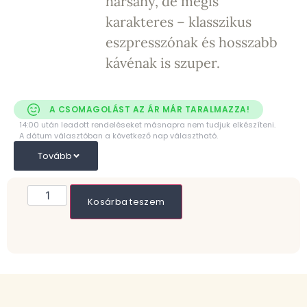
harsány, de mégis
karakteres – klasszikus
eszpresszónak és hosszabb
kávénak is szuper.
A CSOMAGOLÁST AZ ÁR MÁR TARALMAZZA!
14:00 után leadott rendeléseket másnapra nem tudjuk elkészíteni.
A dátum választóban a következő nap választható.
Tovább
Kosárba teszem