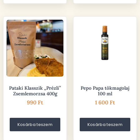
Pataki Klasszik „Prézli”
Pepo Papa tökmagolaj
Zsemlemorzsa 400g
100 ml
990
Ft
1 600
Ft
Kosárba teszem
Kosárba teszem