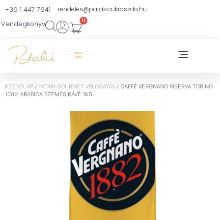
+36 1 447 7641
rendeles@patakicukraszda.hu
0
Vendégkönyv
KEZDŐLAP
/
PATAKI GOURMET VÁLOGATÁS
/ CAFFÉ VERGNANO RISERVA TORINO
100% ARABICA SZEMES KÁVÉ 1KG