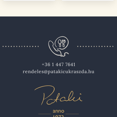
+36 1 447 7641
rendeles@patakicukraszda.hu