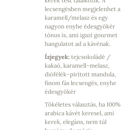
kerek test találkozik. A
lecsengésben megjelenhet a
karamell/melasz és egy
nagyon enyhe édesgyökér
tónus is, ami igazi gourmet
hangulatot ad a kávénak.
Ízjegyek:
tejcsokoládé /
kakaó, karamell–melasz,
diófélék–pirított mandula,
finom fás lecsengés, enyhe
édesgyökér
Tökéletes választás, ha 100%
arabica kávét keresel, ami
kerek, elegáns, nem túl