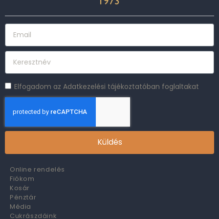
Elfogadom az Adatkezelési tájékoztatóban foglaltakat
Küldés
Online rendelés
Fiókom
Kosár
Pénztár
Média
Cukrászdáink