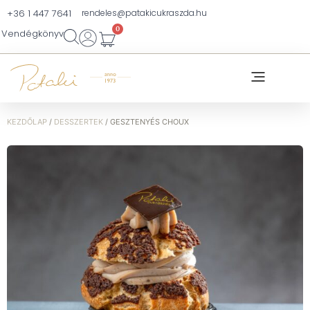
+36 1 447 7641
rendeles@patakicukraszda.hu
0
Vendégkönyv
KEZDŐLAP
/
DESSZERTEK
/ GESZTENYÉS CHOUX