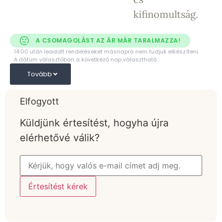
kifinomultság.
A CSOMAGOLÁST AZ ÁR MÁR TARALMAZZA!
14:00 után leadott rendeléseket másnapra nem tudjuk elkészíteni.
A dátum választóban a következő nap választható.
Tovább
Elfogyott
Küldjünk értesítést, hogyha újra
elérhetővé válik?
Értesítést kérek