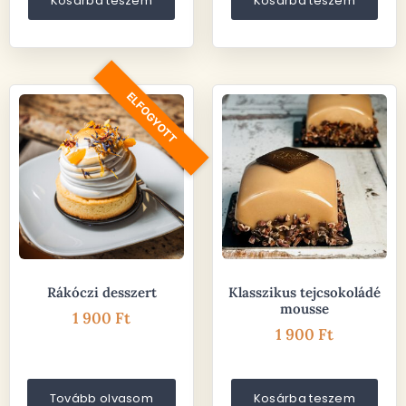
Kosárba teszem
Kosárba teszem
ELFOGYOTT
Rákóczi desszert
Klasszikus tejcsokoládé
mousse
1 900
Ft
1 900
Ft
Tovább olvasom
Kosárba teszem