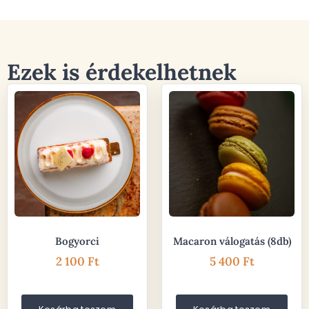
Ezek is érdekelhetnek
Bogyorci
Macaron válogatás (8db)
2 100
Ft
5 400
Ft