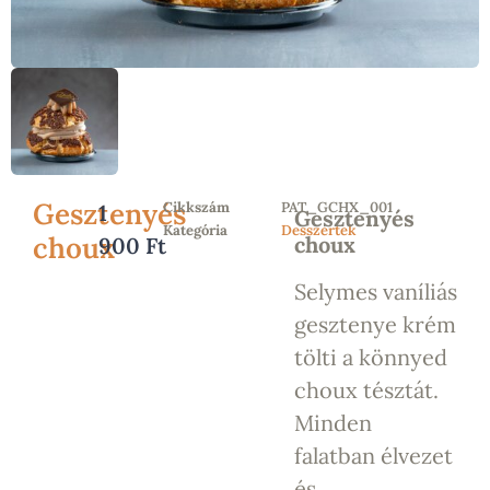
Gesztenyés
Cikkszám
PAT_GCHX_001
1
Gesztenyés
Kategória
Desszertek
choux
choux
900
Ft
Selymes vaníliás
gesztenye krém
tölti a könnyed
choux tésztát.
Minden
falatban élvezet
és