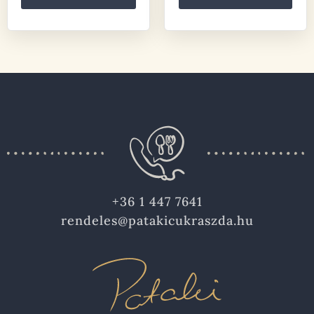
+36 1 447 7641
rendeles@patakicukraszda.hu