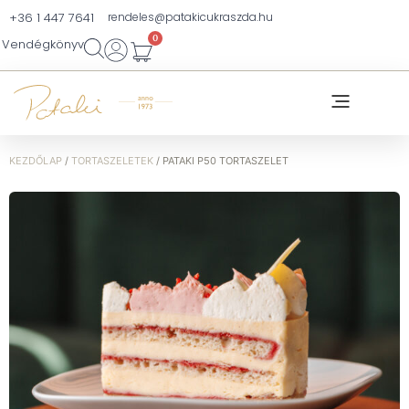
+36 1 447 7641
rendeles@patakicukraszda.hu
0
Vendégkönyv
KEZDŐLAP
/
TORTASZELETEK
/ PATAKI P50 TORTASZELET