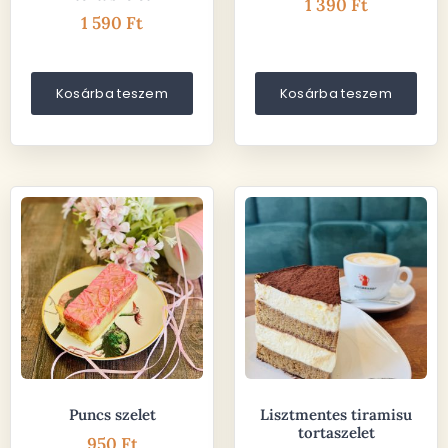
1 390
Ft
1 590
Ft
Kosárba teszem
Kosárba teszem
Puncs szelet
Lisztmentes tiramisu
tortaszelet
950
Ft