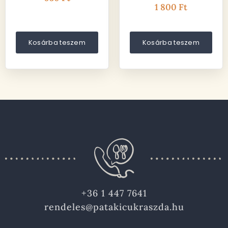
1 800
Ft
Kosárba teszem
Kosárba teszem
+36 1 447 7641
rendeles@patakicukraszda.hu