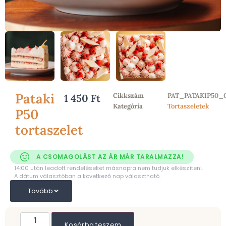
Pataki
Cikkszám
PAT_PATAKIP50_
1 450
Ft
Kategória
Tortaszeletek
P50
tortaszelet
A CSOMAGOLÁST AZ ÁR MÁR TARALMAZZA!
14:00 után leadott rendeléseket másnapra nem tudjuk elkészíteni.
A dátum választóban a következő nap választható.
Tovább
Kosárba teszem