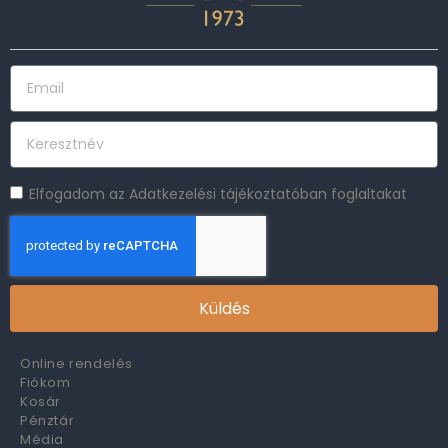
Elfogadom az Adatkezelési tájékoztatóban foglaltakat
Küldés
Online rendelés
Fiókom
Kosár
Pénztár
Média