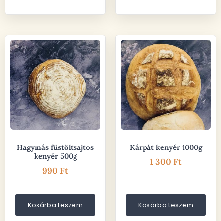
Hagymás füstöltsajtos
Kárpát kenyér 1000g
kenyér 500g
1 300
Ft
990
Ft
Kosárba teszem
Kosárba teszem