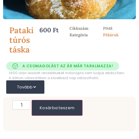
Pataki
Cikkszám
P048
600
Ft
Kategória
Pékáruk
túrós
táska
A CSOMAGOLÁST AZ ÁR MÁR TARALMAZZA!
14:00 után leadott rendeléseket másnapra nem tudjuk elkészíteni.
A dátum választóban a következő nap választható.
Tovább
Kosárba teszem