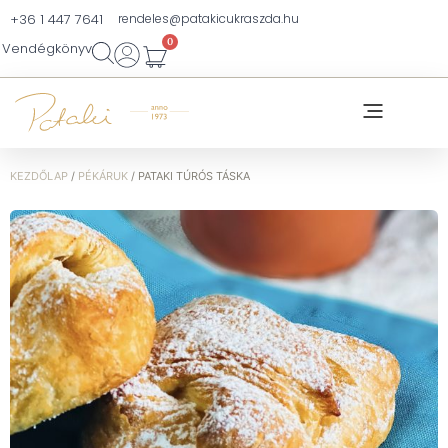
+36 1 447 7641
rendeles@patakicukraszda.hu
0
Vendégkönyv
KEZDŐLAP
/
PÉKÁRUK
/ PATAKI TÚRÓS TÁSKA