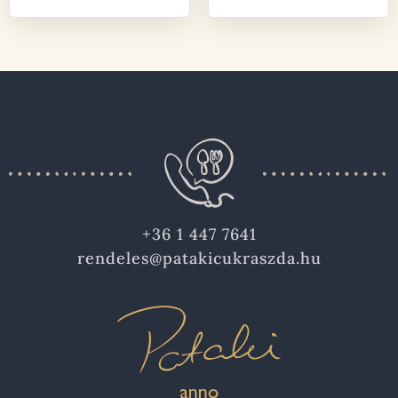
+36 1 447 7641
rendeles@patakicukraszda.hu