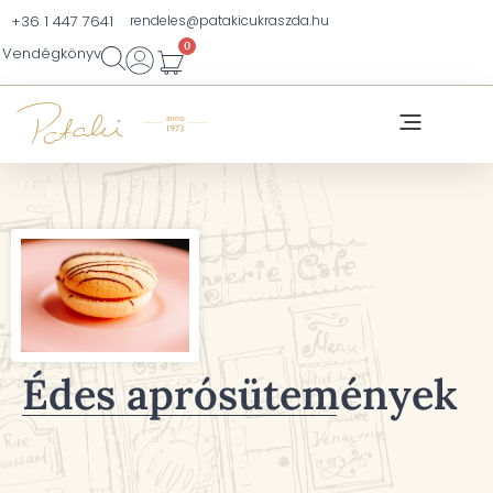
+36 1 447 7641
rendeles@patakicukraszda.hu
0
Vendégkönyv
Édes aprósütemények