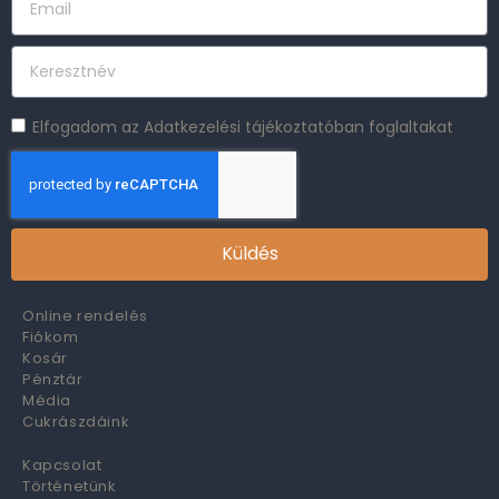
Elfogadom az Adatkezelési tájékoztatóban foglaltakat
Küldés
Online rendelés
Fiókom
Kosár
Pénztár
Média
Cukrászdáink
Kapcsolat
Történetünk