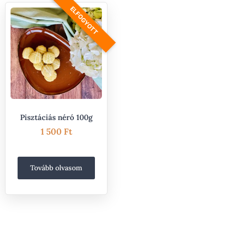
ELFOGYOTT
Pisztáciás néró 100g
1 500
Ft
Tovább olvasom