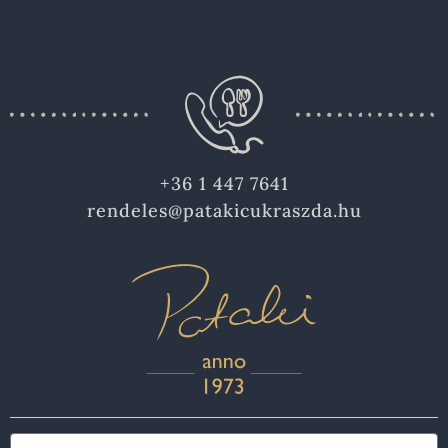
+36 1 447 7641
rendeles@patakicukraszda.hu