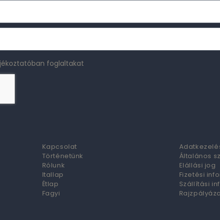
jékoztatóban foglaltakat
Kapcsolat
Adatkezelés
Történetünk
Általános s
Rólunk
Elállási jog
Itallap
Fizetési in
Étlap
Szállítási i
Fagyi
Rajzpályáz