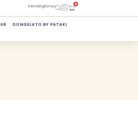
0
Vendégkönyv
IER
DONGELATO BY PATAKI