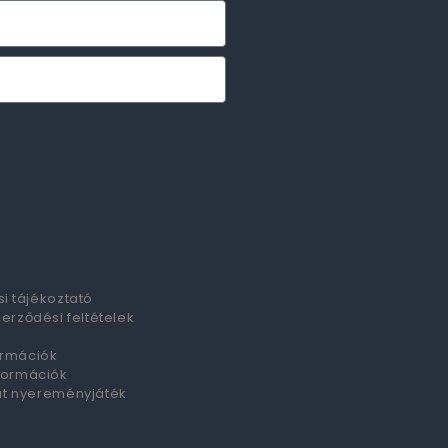
i tájékoztató
zerződési feltételek
formációk
nformációk
at nyereményjáték