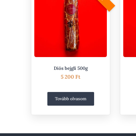
Diós bejgli 500g
5 200
Ft
Tovább olvasom