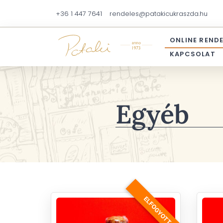
+36 1 447 7641
rendeles@patakicukraszda.hu
ONLINE REND
KAPCSOLAT
Egyéb
ELFOGYOTT