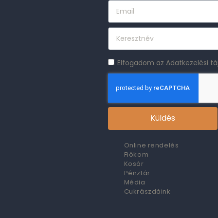
Elfogadom az Adatkezelési tá
Küldés
Online rendelés
Fiókom
Kosár
Pénztár
Média
Cukrászdáink