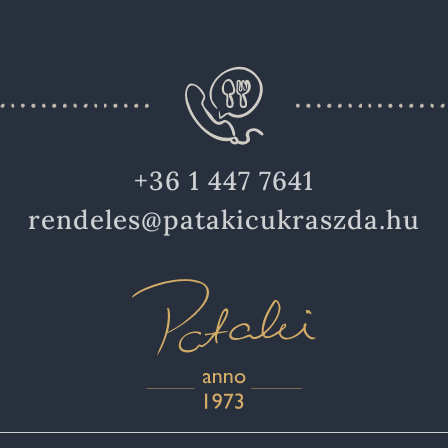
+36 1 447 7641
rendeles@patakicukraszda.hu