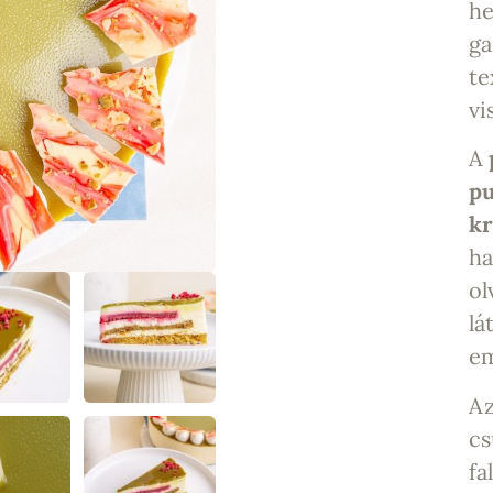
he
ga
te
vi
A
pu
k
ha
ol
lá
em
A
cs
fa