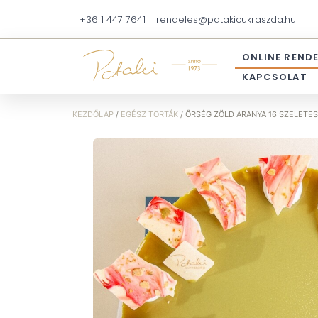
+36 1 447 7641
rendeles@patakicukraszda.hu
ONLINE REND
KAPCSOLAT
KEZDŐLAP
/
EGÉSZ TORTÁK
/ ŐRSÉG ZÖLD ARANYA 16 SZELETES