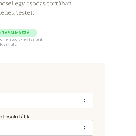
ncsei egy csodás tortában
tenek testet.
R TARALMAZZA!
 nem tudjuk elkészíteni.
lasztható.
t csoki tábla