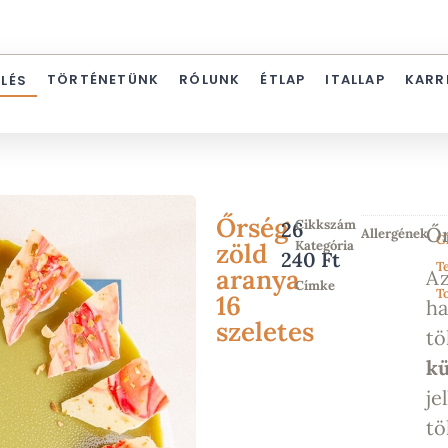
TÖRTÉNETÜNK
RÓLUNK
ÉTLAP
ITALLAP
KARR
ELÉS
Őrség
Cikkszám
PAT_O
26
Őr
Allergének
G
zöld
Kategória
Egész
240
Ft
torták
Te
aranya
A
Címke
Ország
To
16
ha
tortája
szeletes
tö
kü
je
tö