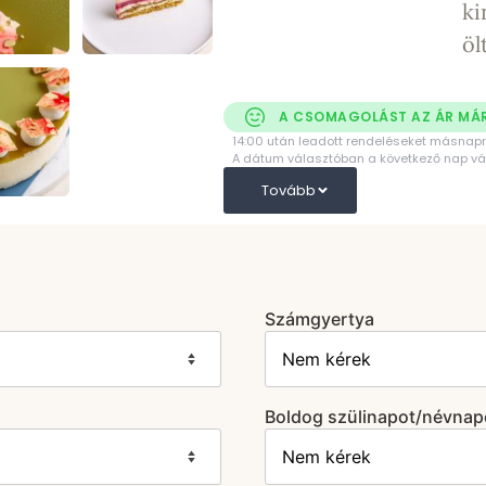
ki
öl
A CSOMAGOLÁST AZ ÁR MÁ
14:00 után leadott rendeléseket másnapra
A dátum választóban a következő nap vá
Tovább
Számgyertya
Boldog szülinapot/névnapo