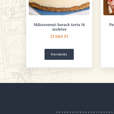
Mákszemnyi barack torta 14
Pa
szeletes
21 660
Ft
Rendelés