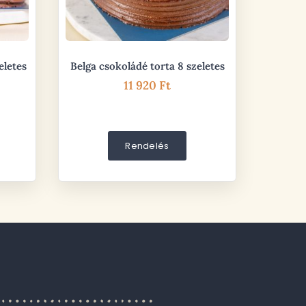
eletes
Belga csokoládé torta 8 szeletes
11 920
Ft
Rendelés