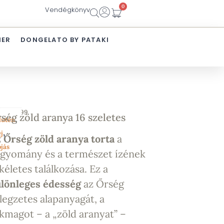
0
Vendégkönyv
IER
DONGELATO BY PATAKI
ZAT_099
ség zöld aranya 16 szeletes
,
lutén
,
j
z
Őrség zöld aranya torta
a
jás
gyomány és a természet ízének
kéletes találkozása. Ez a
lönleges édesség
az Őrség
llegzetes alapanyagát, a
kmagot – a „zöld aranyat” –