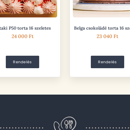
taki P50 torta 16 szeletes
Belga csokoládé torta 16 sz
24 000
Ft
23 040
Ft
Rendelés
Rendelés