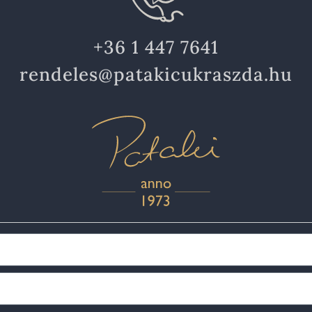
+36 1 447 7641
rendeles@patakicukraszda.hu