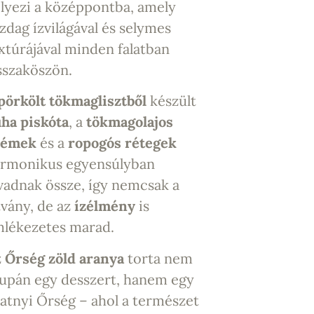
lyezi a középpontba, amely
zdag ízvilágával és selymes
xtúrájával minden falatban
sszaköszön.
pörkölt tökmaglisztből
készült
ha piskóta
, a
tökmagolajos
rémek
és a
ropogós rétegek
rmonikus egyensúlyban
vadnak össze, így nemcsak a
tvány, de az
ízélmény
is
lékezetes marad.
z
Őrség zöld aranya
torta nem
upán egy desszert, hanem egy
latnyi Őrség – ahol a természet