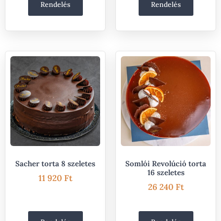
Rendelés
Rendelés
Sacher torta 8 szeletes
Somlói Revolúció torta
16 szeletes
11 920
Ft
26 240
Ft