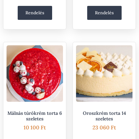
Rendelés
Rendelés
Málnás túrókrém torta 6
Oroszkrém torta 14
szeletes
szeletes
10 100
Ft
23 060
Ft