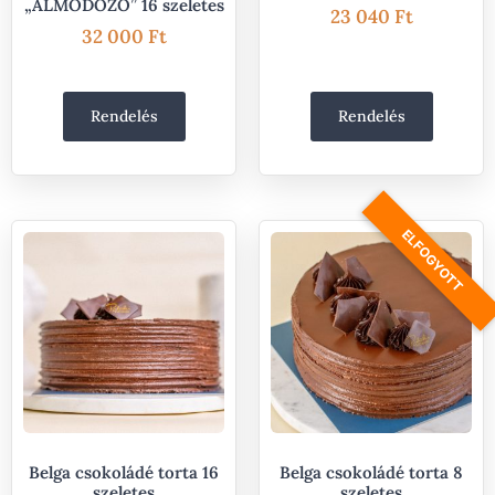
„ÁLMODOZÓ” 16 szeletes
23 040
Ft
32 000
Ft
Rendelés
Rendelés
ELFOGYOTT
Belga csokoládé torta 16
Belga csokoládé torta 8
szeletes
szeletes