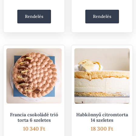
Rendelés
Rendelés
Francia csokoládé trió
Habkönnyű citromtorta
torta 6 szeletes
14 szeletes
10 340
Ft
18 300
Ft