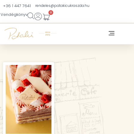
+36 1 447 7641
rendeles@patakicukraszda.hu
0
Vendégkönyv