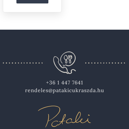
+36 1 447 7641
rendeles@patakicukraszda.hu