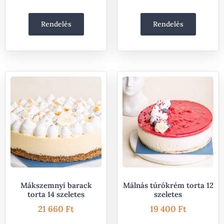
Rendelés
Rendelés
Mákszemnyi barack
Málnás túrókrém torta 12
torta 14 szeletes
szeletes
21 660
Ft
19 400
Ft