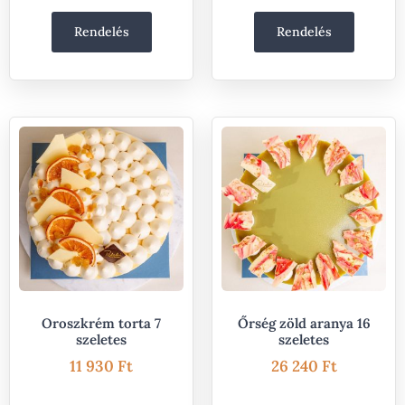
Rendelés
Rendelés
Oroszkrém torta 7
Őrség zöld aranya 16
szeletes
szeletes
11 930
Ft
26 240
Ft