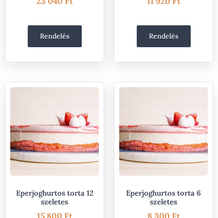
23 040
Ft
11 920
Ft
Rendelés
Rendelés
Eperjoghurtos torta 12
Eperjoghurtos torta 6
szeletes
szeletes
15 800
Ft
8 300
Ft