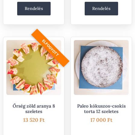
Rendelés
Rendelés
ELFOGYOTT
Őrség zöld aranya 8
Paleo kókuszos-csokis
szeletes
torta 12 szeletes
13 520
Ft
17 000
Ft