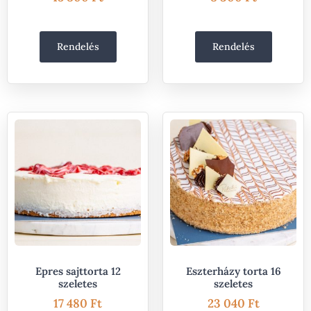
Rendelés
Rendelés
Epres sajttorta 12
Eszterházy torta 16
szeletes
szeletes
17 480
Ft
23 040
Ft