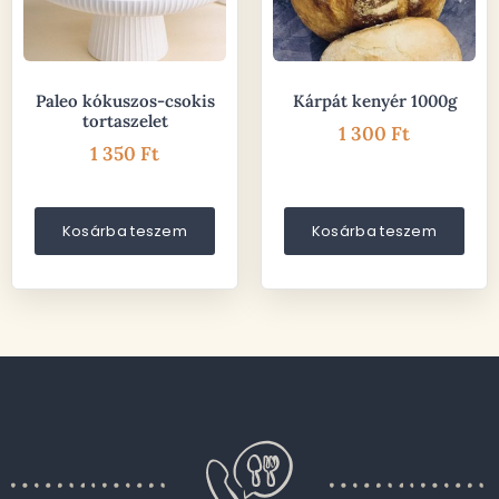
Paleo kókuszos-csokis
Kárpát kenyér 1000g
tortaszelet
1 300
Ft
1 350
Ft
Kosárba teszem
Kosárba teszem