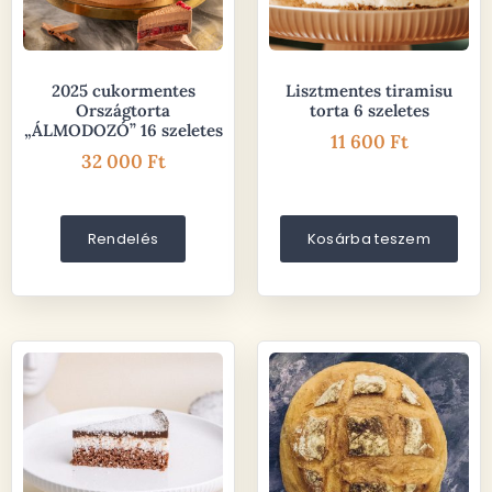
2025 cukormentes
Lisztmentes tiramisu
Országtorta
torta 6 szeletes
„ÁLMODOZÓ” 16 szeletes
11 600
Ft
32 000
Ft
Rendelés
Kosárba teszem