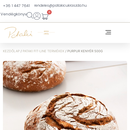
+36 1 447 7641
rendeles@patakicukraszda.hu
0
Vendégkönyv
KEZDŐLAP
/
PATAKI FIT-LINE TERMÉKEK
/ PURPUR KENYÉR 500G