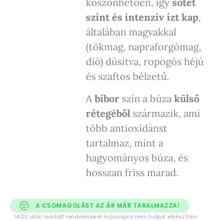
köszönhetően, így
sötét
színt és intenzív ízt kap
,
általában magvakkal
(tökmag, napraforgómag,
dió) dúsítva, ropogós héjú
és szaftos bélzetű.
A
bíbor
szín a búza
külső
rétegéből
származik, ami
több antioxidánst
tartalmaz, mint a
hagyományos búza, és
hosszan friss marad.
A CSOMAGOLÁST AZ ÁR MÁR TARALMAZZA!
14:00 után leadott rendeléseket másnapra nem tudjuk elkészíteni.