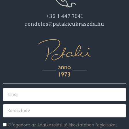
+36 1 447 7641
rendeles@patakicukraszda.hu
Elfogadom az Adatkezelési tájékoztatóban foglaltakat