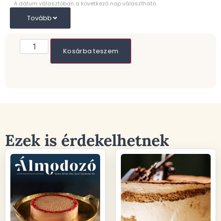
A dátum választóban a következő nap választható.
Tovább
Kosárba teszem
Ezek is érdekelhetnek