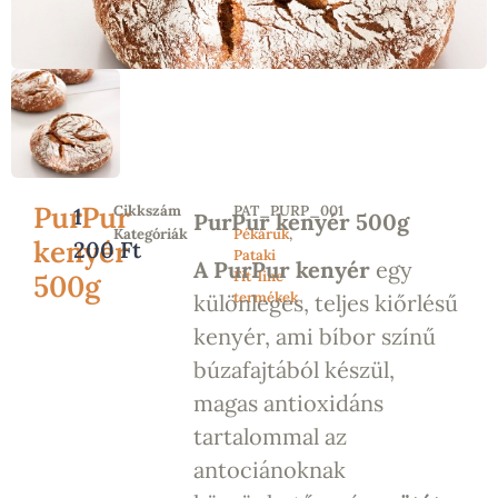
PurPur
Cikkszám
PAT_PURP_001
1
PurPur kenyér 500g
Kategóriák
Pékáruk
,
kenyér
200
Ft
Pataki
A PurPur kenyér
egy
Fit-line
500g
termékek
különleges, teljes kiőrlésű
kenyér, ami bíbor színű
búzafajtából készül,
magas antioxidáns
tartalommal az
antociánoknak