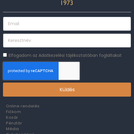
Elfogadom az Adatkezelési tájékoztatóban foglaltakat
Küldés
Online rendelés
Fiókom
Kosár
Pénztár
Média