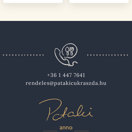
+36 1 447 7641
rendeles@patakicukraszda.hu