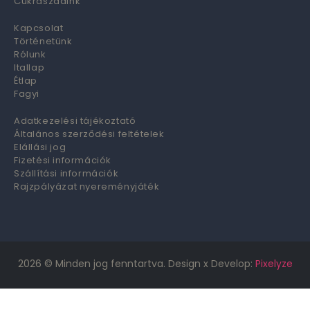
Cukrászdáink
Kapcsolat
Történetünk
Rólunk
Itallap
Étlap
Fagyi
Adatkezelési tájékoztató
Általános szerződési feltételek
Elállási jog
Fizetési információk
Szállítási információk
Rajzpályázat nyereményjáték
2026
© Minden jog fenntartva. Design x Develop:
Pixelyze