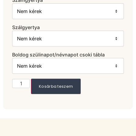
Számgyertya
Szálgyertya
Boldog szülinapot/névnapot csoki tábla
Kosárba teszem