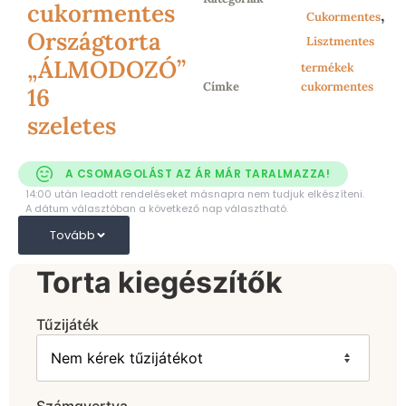
cukormentes
,
torták
,
Cukormentes
Pataki
Országtorta
Lisztmentes
Fit-line
„ÁLMODOZÓ”
termékek
Címke
cukormentes
16
szeletes
A CSOMAGOLÁST AZ ÁR MÁR TARALMAZZA!
14:00 után leadott rendeléseket másnapra nem tudjuk elkészíteni.
A dátum választóban a következő nap választható.
Tovább
Torta kiegészítők
Tűzijáték