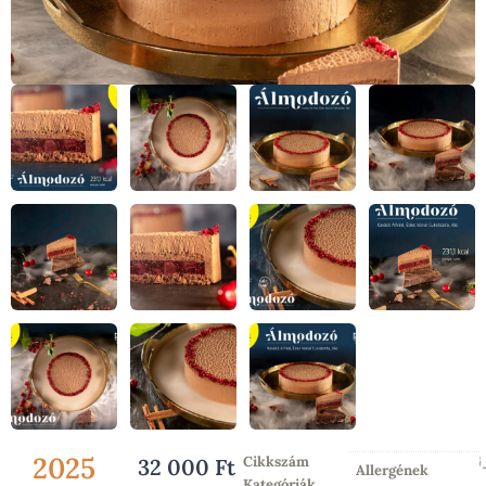
2025
Cikkszám
PAT_DCJORSZAG
32 000
Ft
Allergének
Kategóriák
Egész