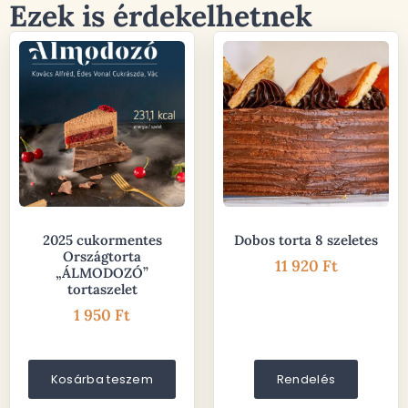
Ezek is érdekelhetnek
2025 cukormentes
Dobos torta 8 szeletes
Országtorta
11 920
Ft
„ÁLMODOZÓ”
tortaszelet
1 950
Ft
Kosárba teszem
Rendelés