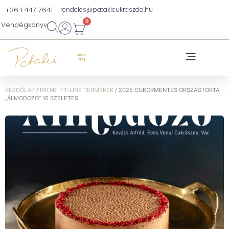
+36 1 447 7641
rendeles@patakicukraszda.hu
0
Vendégkönyv
KEZDŐLAP
/
PATAKI FIT-LINE TERMÉKEK
/ 2025 CUKORMENTES ORSZÁGTORTA
„ÁLMODOZÓ” 16 SZELETES