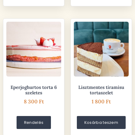
Eperjoghurtos torta 6
Lisztmentes tiramisu
szeletes
tortaszelet
8 300
Ft
1 800
Ft
Rendelés
Kosárba teszem